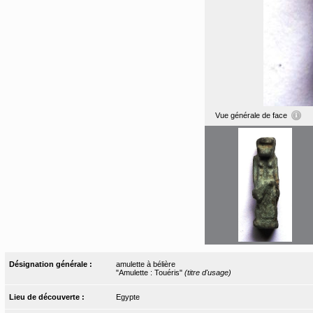
Vue générale de face
Désignation générale :
amulette à bélière
"Amulette : Touéris"
(titre d'usage)
Lieu de découverte :
Egypte