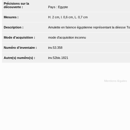
Précisions sur la
découverte :
Pays : Egypte
Mesures :
H. 2 cm, l. 0,6 cm, L. 0,7 cm
Description :
Amulette en faïence égyptienne représentant la déesse Toué
Mode d'acquisition :
mode d'acquisition inconnu
Numéro d'inventaire :
inv.53.358
Autre(s) numéro(s) :
inv.52bis.1821
Mentions légales