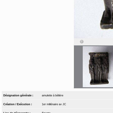
Désignation générale :
amulette à bélière
Création / Exécution :
1er millénaire av JC
Lieu de découverte :
Egypte