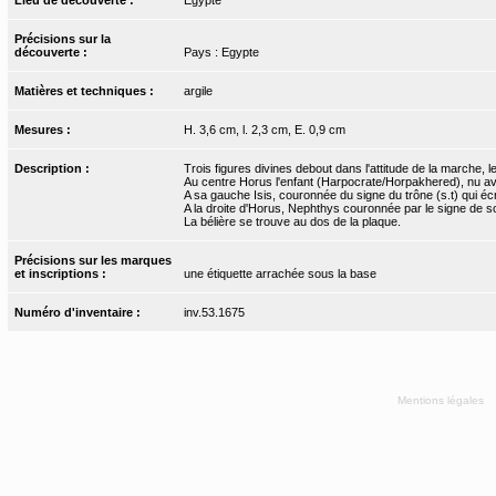
Précisions sur la
découverte :
Pays : Egypte
Matières et techniques :
argile
Mesures :
H. 3,6 cm, l. 2,3 cm, E. 0,9 cm
Description :
Trois figures divines debout dans l'attitude de la marche,
Au centre Horus l'enfant (Harpocrate/Horpakhered), nu av
A sa gauche Isis, couronnée du signe du trône (s.t) qui écr
A la droite d'Horus, Nephthys couronnée par le signe de so
La bélière se trouve au dos de la plaque.
Précisions sur les marques
et inscriptions :
une étiquette arrachée sous la base
Numéro d'inventaire :
inv.53.1675
Mentions légales