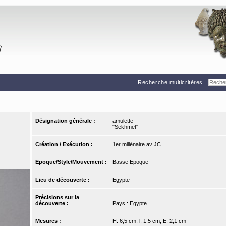
Recherche multicritères
Désignation générale :
amulette
"Sekhmet"
Création / Exécution :
1er millénaire av JC
Epoque/Style/Mouvement :
Basse Epoque
Lieu de découverte :
Egypte
Précisions sur la
découverte :
Pays : Egypte
Mesures :
H. 6,5 cm, l. 1,5 cm, E. 2,1 cm