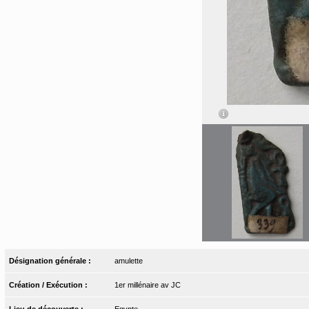
Désignation générale :
amulette
Création / Exécution :
1er millénaire av JC
Lieu de découverte :
Egypte