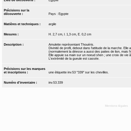
Précisions sur la
découverte :
Pays : Egypte
Matières et techniques :
argile
Mesures :
H. 2,7 cm, l. 1,3 cm, E. 0,2 cm
Description :
Amulette représentant Thouéris.
Divinité de profil, debout dans l'attitude de la marche. El
(normalement la déesse a aussi des pattes de lion, mais l'
Elle appuie sa main sur un noeud shen ; une croix de vie â
L'extrémité de la gueule est cassée.
Précisions sur les marques
et inscriptions :
une étiquette inv.53 "339" sur les chevilles.
Numéro d'inventaire :
inv.53.339
Mentions légales