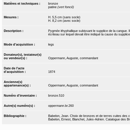
Matières et techniques :
bronze
patine
(vert foncé)
Mesures :
H. 5,5 cm (sans socle)
H. 8,2 cm (avec socle)
Description :
Pygmée ithyphallique subissant le supplice de la cangue. I
écriteau sur lequel devait être indiqué la cause du supplice
Mode d'acquisition :
legs
Donateur(s), testateur(s)
ou vendeur(s) :
Oppermann, Auguste, commandant
Date de l'acte
d'acquisition :
1874
Ancienne(s)
appartenance(s) :
Oppermann, Auguste, commandant
Numéro d'inventaire :
bronze.510
Autre(s) numéro(s) :
oppermann.br.260
Bibliographie :
Babelon, Jean. Choix de bronzes et de terres cuites des 
Babelon, Ernest, Blanchet, Jules-Adrien. Catalogue des Bro