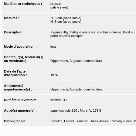
Matières et techniques :
bronze
patine
(vert)
Mesures :
H. 3 cm (sans socle)
H. 5 cm (avec socle)
Description :
Pygmée ithyphallique assis sur une base carrée. Il est nu
porte un pilos conique.
Mode d'acquisition :
legs
Donateur(s), testateur(s)
ou vendeur(s) :
Oppermann, Auguste, commandant
Date de l'acte
d'acquisition :
1874
Ancienne(s)
appartenance(s) :
Oppermann, Auguste, commandant
Numéro d'inventaire :
bronze.512
Autre(s) numéro(s) :
oppermann.br.130 ; Muret V, 175.6
Bibliographie :
Babelon, Ernest, Blanchet, Jules-Adrien. Catalogue des Bro