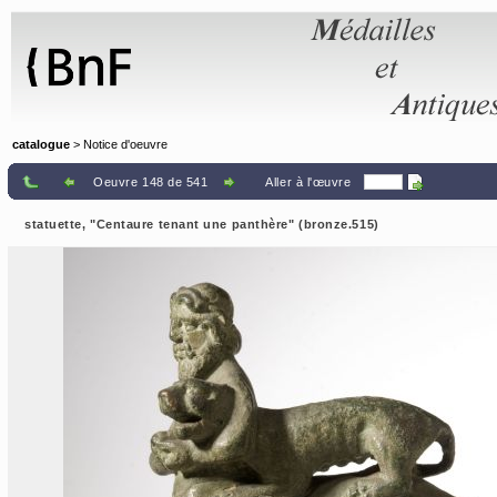
Panneau de gestion des cookies
catalogue
> Notice d'oeuvre
Oeuvre 148 de 541
Aller à l'œuvre
statuette, "Centaure tenant une panthère" (bronze.515)