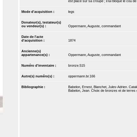
est placé sur sa croupe ; il lui bloque le cou 
Mode d'acquisition :
legs
Donateur(s), testateur(s)
ou vendeur(s) :
Oppermann, Auguste, commandant
Date de l'acte
d'acquisition :
1874
Ancienne(s)
appartenance(s) :
Oppermann, Auguste, commandant
Numéro d'inventaire :
bronze.515
Autre(s) numéro(s) :
oppermann.br.166
Bibliographie :
Babelon, Ernest, Blanchet, Jules-Adrien. Catal
Babelon, Jean. Choix de bronzes et de terres 