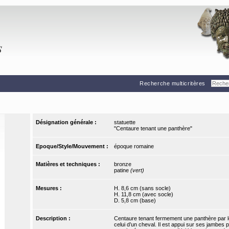
Recherche multicritères
Désignation générale :
statuette
"Centaure tenant une panthère"
Epoque/Style/Mouvement :
époque romaine
Matières et techniques :
bronze
patine
(vert)
Mesures :
H. 8,6 cm (sans socle)
H. 11,8 cm (avec socle)
D. 5,8 cm (base)
Description :
Centaure tenant fermement une panthère par le
celui d’un cheval. Il est appui sur ses jambes