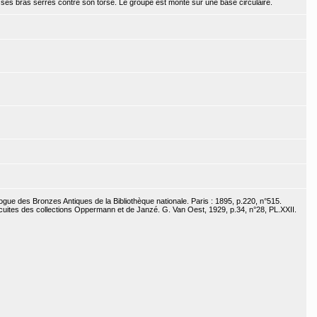
de ses bras serrés contre son torse. Le groupe est monté sur une base circulaire.
ogue des Bronzes Antiques de la Bibliothèque nationale. Paris : 1895, p.220, n°515.
cuites des collections Oppermann et de Janzé. G. Van Oest, 1929, p.34, n°28, PL.XXII.