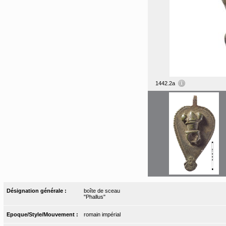
1442.2a
Désignation générale :
boîte de sceau
"Phallus"
Epoque/Style/Mouvement :
romain impérial