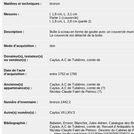
Matières et techniques :
bronze
Mesures :
l. 1,8 cm, L. 3,1 cm
Partie 1 (couvercle)
l. 1,8 cm, L. 2,8 cm (partie 2)
Description :
Boîte à sceau en forme de goutte avec un couvercle muni d’
Le couvercle est détaché de la boîte.
Mode d'acquisition :
don
Donateur(s), testateur(s)
ou vendeur(s) :
Caylus, A.C de Tubières, comte de
Date de l'acte
d'acquisition :
entre 1752 et 1765
Ancienne(s)
Caylus, A.C de Tubières, comte de
appartenance(s) :
Caylus, A.C de Tubières, comte de (?)
Nicolas-Claude Fabri de Peiresc (?)
Numéro d'inventaire :
bronze.1442.2
Autre(s) numéro(s) :
Caylus.VII.LXIV.3
Bibliographie :
Babelon, Ernest, Blanchet, Jules-Adrien. Catalogue des Bro
Caylus, A.C de Tubières, comte de. Recueil d’ Antiquités ég
Nicolas-Claude Fabri de Peiresc. Dessins du Cabinet de P
https://gallica.bnf.fr/ark:/12148/btv1b525058020/f221.i