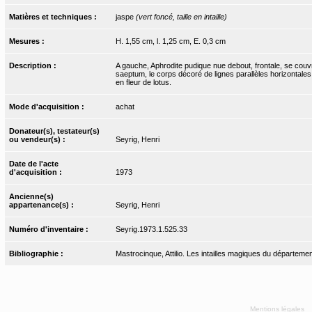
Matières et techniques :
jaspe
(vert foncé, taille en intaille)
Mesures :
H. 1,55 cm, l. 1,25 cm, E. 0,3 cm
Description :
A gauche, Aphrodite pudique nue debout, frontale, se couvran
saeptum, le corps décoré de lignes parallèles horizontales,
en fleur de lotus.
Mode d'acquisition :
achat
Donateur(s), testateur(s)
ou vendeur(s) :
Seyrig, Henri
Date de l'acte
d'acquisition :
1973
Ancienne(s)
appartenance(s) :
Seyrig, Henri
Numéro d'inventaire :
Seyrig.1973.1.525.33
Bibliographie :
Mastrocinque, Attilio. Les intailles magiques du départemen
Mentions légales