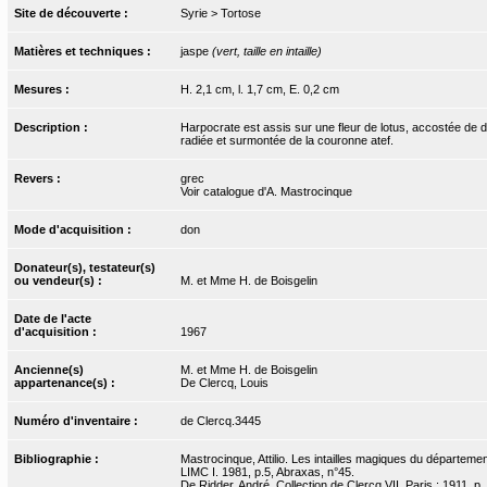
Site de découverte :
Syrie > Tortose
Matières et techniques :
jaspe
(vert, taille en intaille)
Mesures :
H. 2,1 cm, l. 1,7 cm, E. 0,2 cm
Description :
Harpocrate est assis sur une fleur de lotus, accostée de d
radiée et surmontée de la couronne atef.
Revers :
grec
Voir catalogue d'A. Mastrocinque
Mode d'acquisition :
don
Donateur(s), testateur(s)
ou vendeur(s) :
M. et Mme H. de Boisgelin
Date de l'acte
d'acquisition :
1967
Ancienne(s)
M. et Mme H. de Boisgelin
appartenance(s) :
De Clercq, Louis
Numéro d'inventaire :
de Clercq.3445
Bibliographie :
Mastrocinque, Attilio. Les intailles magiques du départemen
LIMC I. 1981, p.5, Abraxas, n°45.
De Ridder, André. Collection de Clercq VII. Paris : 1911, p.