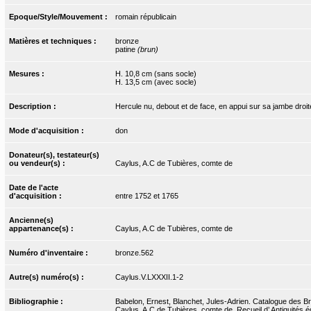
Epoque/Style/Mouvement :
romain républicain
Matières et techniques :
bronze
patine
(brun)
Mesures :
H. 10,8 cm (sans socle)
H. 13,5 cm (avec socle)
Description :
Hercule nu, debout et de face, en appui sur sa jambe droite
Mode d'acquisition :
don
Donateur(s), testateur(s)
ou vendeur(s) :
Caylus, A.C de Tubières, comte de
Date de l'acte
d'acquisition :
entre 1752 et 1765
Ancienne(s)
appartenance(s) :
Caylus, A.C de Tubières, comte de
Numéro d'inventaire :
bronze.562
Autre(s) numéro(s) :
Caylus.V.LXXXII.1-2
Bibliographie :
Babelon, Ernest, Blanchet, Jules-Adrien. Catalogue des Bro
Caylus, A.C de Tubières, comte de. Recueil d’ Antiquités ég