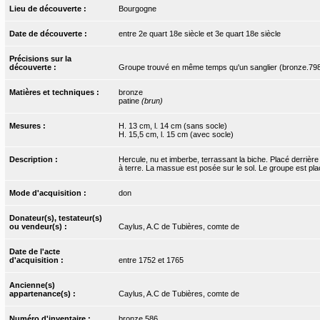
Lieu de découverte :
Bourgogne
Date de découverte :
entre 2e quart 18e siècle et 3e quart 18e siècle
Précisions sur la
découverte :
Groupe trouvé en même temps qu'un sanglier (bronze.79
Matières et techniques :
bronze
patine
(brun)
Mesures :
H. 13 cm, l. 14 cm (sans socle)
H. 15,5 cm, l. 15 cm (avec socle)
Description :
Hercule, nu et imberbe, terrassant la biche. Placé derrière 
à terre. La massue est posée sur le sol. Le groupe est placé
Mode d'acquisition :
don
Donateur(s), testateur(s)
ou vendeur(s) :
Caylus, A.C de Tubières, comte de
Date de l'acte
d'acquisition :
entre 1752 et 1765
Ancienne(s)
appartenance(s) :
Caylus, A.C de Tubières, comte de
Numéro d'inventaire :
bronze.586