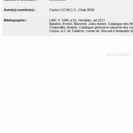
Autre(s) numéro(s) :
Caylus.V.CVIII.1-2 ; Chab.3036
Bibliographie :
LIMC V. 1990, p.51, Herakles, ad 2217.
Babelon, Ernest, Blanchet, Jules-Adrien. Catalogue des Bro
Chabouillet, Anatole. Catalogue général et raisonné des ca
Caylus, A.C de Tubières, comte de. Recueil d’ Antiquités ég
Mentions légales