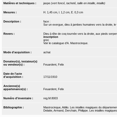
Matières et techniques :
jaspe
(vert foncé, tacheté, taille en intaille, intaille)
Mesures :
H. 1,45 cm, l. 1,2 cm, E. 0,3 cm
Description :
face :
Sur un exergue, dieu à jambes humaines vers la droite, le 
Revers :
Dieu à tête de coq tournée vers la droite, aux pieds serpent
inscription
grec
Voir le catalogue d'A. Mastrocinque.
Mode d'acquisition :
achat
Donateur(s), testateur(s)
ou vendeur(s) :
Feuardent, Felix
Date de l'acte
d'acquisition :
17/11/1910
Ancienne(s)
appartenance(s) :
Feuardent, Felix
Numéro d'inventaire :
reg.M.8003
Bibliographie :
Mastrocinque, Attilio. Les intailles magiques du départeme
Delatte, Armand, Derchain, Philippe. Les intailles magiques