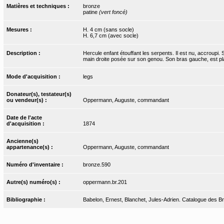
Matières et techniques :
bronze
patine
(vert foncé)
Mesures :
H. 4 cm (sans socle)
H. 6,7 cm (avec socle)
Description :
Hercule enfant étouffant les serpents. Il est nu, accroupi. 
main droite posée sur son genou. Son bras gauche, est plac
Mode d'acquisition :
legs
Donateur(s), testateur(s)
ou vendeur(s) :
Oppermann, Auguste, commandant
Date de l'acte
d'acquisition :
1874
Ancienne(s)
appartenance(s) :
Oppermann, Auguste, commandant
Numéro d'inventaire :
bronze.590
Autre(s) numéro(s) :
oppermann.br.201
Bibliographie :
Babelon, Ernest, Blanchet, Jules-Adrien. Catalogue des Bro