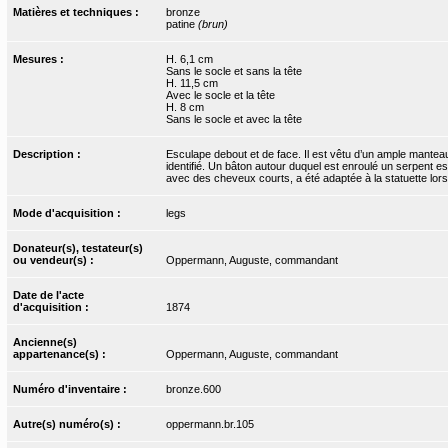
Matières et techniques :
bronze
patine
(brun)
Mesures :
H. 6,1 cm
Sans le socle et sans la tête
H. 11,5 cm
Avec le socle et la tête
H. 8 cm
Sans le socle et avec la tête
Description :
Esculape debout et de face. Il est vêtu d’un ample manteau
identifié. Un bâton autour duquel est enroulé un serpent e
avec des cheveux courts, a été adaptée à la statuette lors
Mode d'acquisition :
legs
Donateur(s), testateur(s)
ou vendeur(s) :
Oppermann, Auguste, commandant
Date de l'acte
d'acquisition :
1874
Ancienne(s)
appartenance(s) :
Oppermann, Auguste, commandant
Numéro d'inventaire :
bronze.600
Autre(s) numéro(s) :
oppermann.br.105