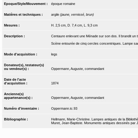
Epoque/Style/Mouvement :
époque romaine
Matières et techniques :
argile
(jaune, vernissé, brun)
Mesures :
H. 2,5 cm, D. 7,4 cm, L. 9,3 cm
Description :
Centaure enlevant une Ménade sur son dos. Il brandit un th
Scène entourée de cinq cercles concentriques. Lampe san
Mode d'acquisition :
legs
Donateur(s), testateur(s)
ou vendeur(s) :
Oppermann, Auguste, commandant
Date de l'acte
d'acquisition :
1874
Ancienne(s)
appartenance(s) :
Oppermann, Auguste, commandant
Numéro d'inventaire :
Oppermann.tc.93
Bibliographie :
Hellmann, Marie-Christine. Lampes antiques de la Bibliothèq
Muret, Jean-Baptiste. Monuments antiques dessinés par J.-