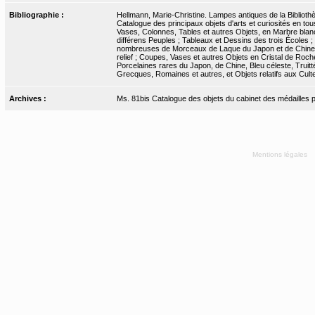
Bibliographie :
Hellmann, Marie-Christine. Lampes antiques de la Bibliothèq
Catalogue des principaux objets d'arts et curiosités en t
Vases, Colonnes, Tables et autres Objets, en Marbre blanc
différens Peuples ; Tableaux et Dessins des trois Écoles ;
nombreuses de Morceaux de Laque du Japon et de Chine ; d
relief ; Coupes, Vases et autres Objets en Cristal de Roc
Porcelaines rares du Japon, de Chine, Bleu céleste, Truitt
Grecques, Romaines et autres, et Objets relatifs aux Cultes
Archives :
Ms. 81bis Catalogue des objets du cabinet des médailles 
Mentions légales