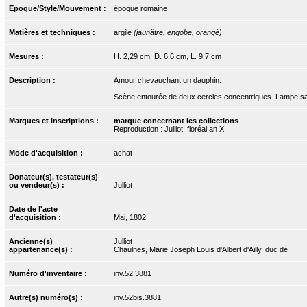
Epoque/Style/Mouvement :
époque romaine
Matières et techniques :
argile
(jaunâtre, engobe, orangé)
Mesures :
H. 2,29 cm, D. 6,6 cm, L. 9,7 cm
Description :
Amour chevauchant un dauphin.
Scène entourée de deux cercles concentriques. Lampe sans
Marques et inscriptions :
marque concernant les collections
Reproduction : Julliot, floréal an X
Mode d'acquisition :
achat
Donateur(s), testateur(s)
ou vendeur(s) :
Julliot
Date de l'acte
d'acquisition :
Mai, 1802
Ancienne(s)
Julliot
appartenance(s) :
Chaulnes, Marie Joseph Louis d'Albert d'Ailly, duc de
Numéro d'inventaire :
inv.52.3881
Autre(s) numéro(s) :
inv.52bis.3881