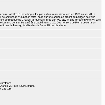
tre, la lettre P. Cette bague fait partie d'un trésor découvert en 1971 au lieu-dit La
 se composait d’un pot en terre, posé sur une coupe en argent au poinçon de Paris
t de l’époque de Charles VI (guénars, gros aux lys, etc., et une florette d’Henri V), ainsi
erre Leclert. L'ensemble a dû être caché vers 1420. Des héritiers de Pierre Leclert sont
ictine de Lessay, fondée dans la 2e moitié du 11e siècle
s profanes.
harles VI. Paris : 2004, n°103.
p. 131-156.