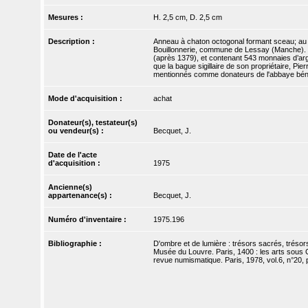
Mesures :
H. 2,5 cm, D. 2,5 cm
Description :
Anneau à chaton octogonal formant sceau; au cen
Bouillonnerie, commune de Lessay (Manche). Il
(après 1379), et contenant 543 monnaies d’argen
que la bague sigillaire de son propriétaire, Pi
mentionnés comme donateurs de l'abbaye bénéd
Mode d'acquisition :
achat
Donateur(s), testateur(s)
ou vendeur(s) :
Becquet, J.
Date de l'acte
d'acquisition :
1975
Ancienne(s)
appartenance(s) :
Becquet, J.
Numéro d'inventaire :
1975.196
Bibliographie :
D'ombre et de lumière : trésors sacrés, trésor
Musée du Louvre. Paris, 1400 : les arts sous C
revue numismatique. Paris, 1978, vol.6, n°20, 