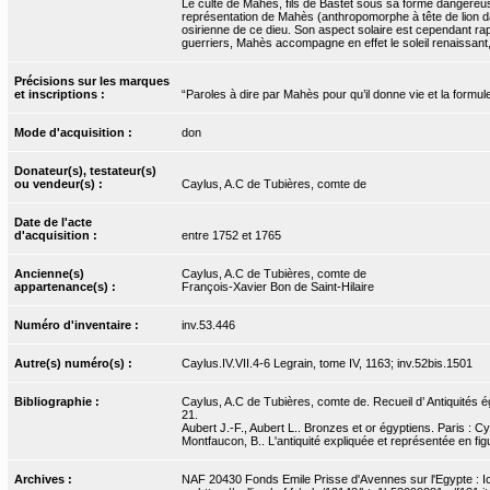
Le culte de Mahès, fils de Bastet sous sa forme dangereuse
représentation de Mahès (anthropomorphe à tête de lion dan
osirienne de ce dieu. Son aspect solaire est cependant r
guerriers, Mahès accompagne en effet le soleil renaissant, 
Précisions sur les marques
et inscriptions :
“Paroles à dire par Mahès pour qu’il donne vie et la form
Mode d'acquisition :
don
Donateur(s), testateur(s)
ou vendeur(s) :
Caylus, A.C de Tubières, comte de
Date de l'acte
d'acquisition :
entre 1752 et 1765
Ancienne(s)
Caylus, A.C de Tubières, comte de
appartenance(s) :
François-Xavier Bon de Saint-Hilaire
Numéro d'inventaire :
inv.53.446
Autre(s) numéro(s) :
Caylus.IV.VII.4-6 Legrain, tome IV, 1163; inv.52bis.1501
Bibliographie :
Caylus, A.C de Tubières, comte de. Recueil d’ Antiquités égy
21.
Aubert J.-F., Aubert L.. Bronzes et or égyptiens. Paris : Cy
Montfaucon, B.. L'antiquité expliquée et représentée en figu
Archives :
NAF 20430 Fonds Emile Prisse d'Avennes sur l'Egypte : I