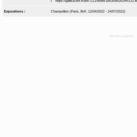
https://gallica.bnf.fr/ark:/12148/btv1b53099281m/f131.i
Expositions :
Champollion (Paris, BnF, 12/04/2022 - 24/07/2022)
Mentions légales