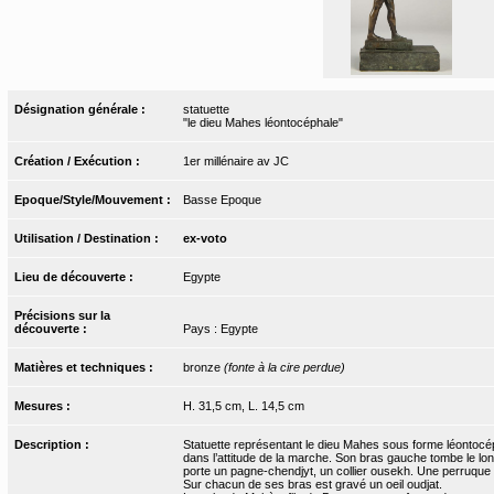
Désignation générale :
statuette
"le dieu Mahes léontocéphale"
Création / Exécution :
1er millénaire av JC
Epoque/Style/Mouvement :
Basse Epoque
Utilisation / Destination :
ex-voto
Lieu de découverte :
Egypte
Précisions sur la
découverte :
Pays : Egypte
Matières et techniques :
bronze
(fonte à la cire perdue)
Mesures :
H. 31,5 cm, L. 14,5 cm
Description :
Statuette représentant le dieu Mahes sous forme léontocép
dans l’attitude de la marche. Son bras gauche tombe le long 
porte un pagne-chendjyt, un collier ousekh. Une perruque tr
Sur chacun de ses bras est gravé un oeil oudjat.