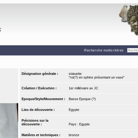
Recherche multicritères
Désignation générale :
statuette
"roi(?) en sphinx présentant un vase"
Création / Exécution :
1er millénaire av JC
Epoque/Style/Mouvement :
Basse Epoque (?)
Lieu de découverte :
Egypte
Précisions sur la
découverte :
Pays : Egypte
Matières et techniques :
bronze