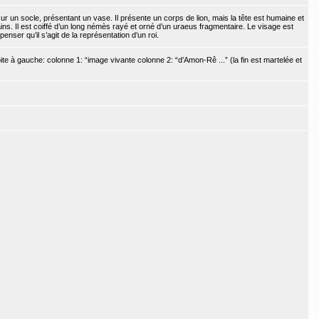
r un socle, présentant un vase. Il présente un corps de lion, mais la tête est humaine et
ns. Il est coiffé d’un long némès rayé et orné d’un uraeus fragmentaire. Le visage est
enser qu’il s’agit de la représentation d’un roi.
oite à gauche: colonne 1: “image vivante colonne 2: “d’Amon-Rê ...” (la fin est martelée et