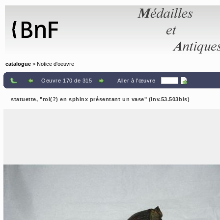
Panneau de gestion des cookies
catalogue
> Notice d'oeuvre
Oeuvre 170 de 315
Aller à l'œuvre
statuette, "roi(?) en sphinx présentant un vase" (inv.53.503bis)