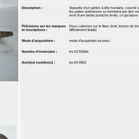
Description :
Statuette d’un sphinx à tête humaine, couché su
les pattes antérieures se terminent par des mai
orné d’une barbe postiche droite, ce qui laisse p
Précisions sur les marques
Deux colonnes sur le flanc droit, lecture de dr
et inscriptions :
difficilement lisible)
Mode d'acquisition :
mode d'acquisition inconnu
Numéro d'inventaire :
inv.53.503bis
Autre(s) numéro(s) :
inv.64.5862