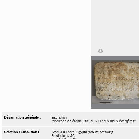
Désignation générale :
inscription
"dédicace à Sérapis, Isis, au Nil et aux dieux évergètes"
Création / Exécution :
Afrique du nord, Egypte
(lieu de création)
3e siècle av JC