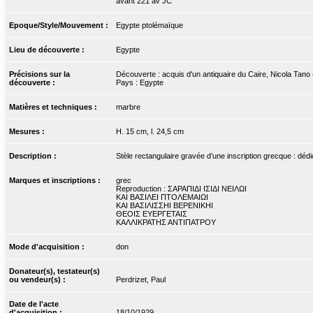
avant 221 av JC
Epoque/Style/Mouvement :
Egypte ptolémaïque
Lieu de découverte :
Egypte
Précisions sur la
Découverte : acquis d'un antiquaire du Caire, Nicola Tano
découverte :
Pays : Egypte
Matières et techniques :
marbre
Mesures :
H. 15 cm, l. 24,5 cm
Description :
Stèle rectangulaire gravée d’une inscription grecque : dédic
Marques et inscriptions :
grec
Reproduction : ΣΑΡΑΠΙΔΙ ΙΣΙΔΙ ΝΕΙΛΩΙ
ΚΑΙ ΒΑΣΙΛΕΙ ΠΤΟΛΕΜΑΙΩΙ
ΚΑΙ ΒΑΣΙΛΙΣΣΗΙ ΒΕΡΕΝΙΚΗΙ
ΘΕΟΙΣ ΕΥΕΡΓΕΤΑΙΣ
ΚΑΛΛΙΚΡΑΤΗΣ ΑΝΤΙΠΑΤΡΟΥ
Mode d'acquisition :
don
Donateur(s), testateur(s)
ou vendeur(s) :
Perdrizet, Paul
Date de l'acte
d'acquisition :
18/10/1929