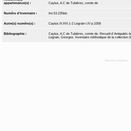
appartenance(s) :
Caylus, A.C de Tubières, comte de
Numéro d'inventaire :
Inv.53.235bis
Autre(s) numéro(s) :
Caylus.IV.XVI.1-2 Legrain t.IV p.1058
Bibliographie :
Caylus, A.C de Tubières, comte de. Recueil d’ Antiquités ég
Legrain, Georges. Inventaire méthodique de la collection d
Mentions légales