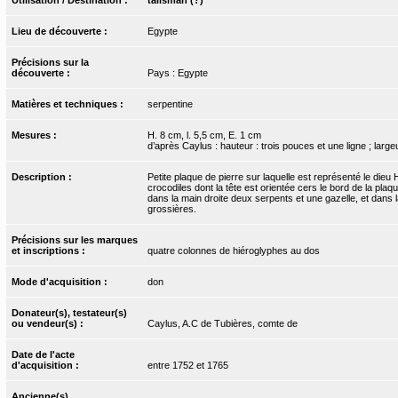
Lieu de découverte :
Egypte
Précisions sur la
découverte :
Pays : Egypte
Matières et techniques :
serpentine
Mesures :
H. 8 cm, l. 5,5 cm, E. 1 cm
d’après Caylus : hauteur : trois pouces et une ligne ; larg
Description :
Petite plaque de pierre sur laquelle est représenté le die
crocodiles dont la tête est orientée cers le bord de la plaqu
dans la main droite deux serpents et une gazelle, et dans 
grossières.
Précisions sur les marques
et inscriptions :
quatre colonnes de hiéroglyphes au dos
Mode d'acquisition :
don
Donateur(s), testateur(s)
ou vendeur(s) :
Caylus, A.C de Tubières, comte de
Date de l'acte
d'acquisition :
entre 1752 et 1765
Ancienne(s)