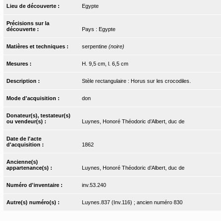
Lieu de découverte :
Egypte
Précisions sur la
découverte :
Pays : Egypte
Matières et techniques :
serpentine
(noire)
Mesures :
H. 9,5 cm, l. 6,5 cm
Description :
Stèle rectangulaire : Horus sur les crocodiles.
Mode d'acquisition :
don
Donateur(s), testateur(s)
ou vendeur(s) :
Luynes, Honoré Théodoric d’Albert, duc de
Date de l'acte
d'acquisition :
1862
Ancienne(s)
appartenance(s) :
Luynes, Honoré Théodoric d’Albert, duc de
Numéro d'inventaire :
inv.53.240
Autre(s) numéro(s) :
Luynes.837 (Inv.116) ; ancien numéro 830