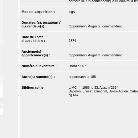
derrière lui. Un bonnet conique lui couvre la t
Mode d'acquisition :
legs
Donateur(s), testateur(s)
ou vendeur(s) :
Oppermann, Auguste, commandant
Date de l'acte
d'acquisition :
1874
Ancienne(s)
appartenance(s) :
Oppermann, Auguste, commandant
Numéro d'inventaire :
Bronze.667
Autre(s) numéro(s) :
oppermann.br.188
Bibliographie :
LIMC III. 1986, p.33, Attis, n°232*.
Babelon, Ernest, Blanchet, Jules-Adrien. Catal
fig.667.