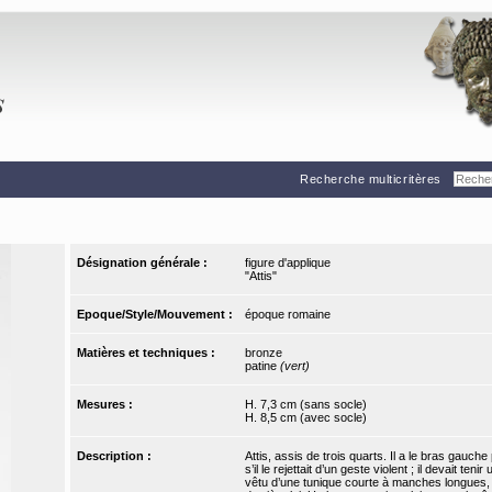
Recherche multicritères
Désignation générale :
figure d'applique
"Attis"
Epoque/Style/Mouvement :
époque romaine
Matières et techniques :
bronze
patine
(vert)
Mesures :
H. 7,3 cm (sans socle)
H. 8,5 cm (avec socle)
Description :
Attis, assis de trois quarts. Il a le bras gauc
s’il le rejettait d’un geste violent ; il devait te
vêtu d’une tunique courte à manches longues, s