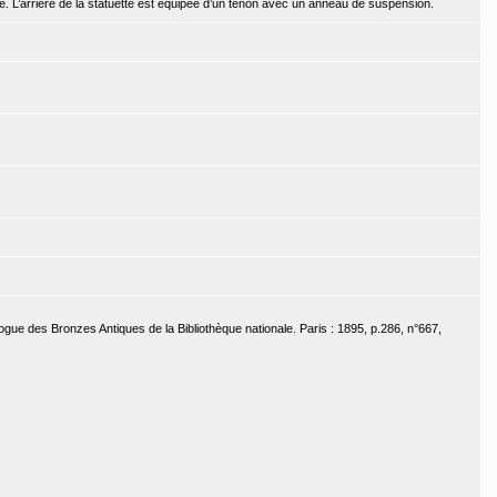
ête. L’arrière de la statuette est équipée d’un tenon avec un anneau de suspension.
ogue des Bronzes Antiques de la Bibliothèque nationale. Paris : 1895, p.286, n°667,