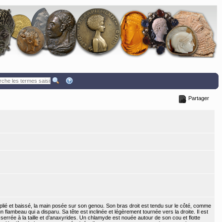
Partager
he plié et baissé, la main posée sur son genou. Son bras droit est tendu sur le côté, comme
nir un flambeau qui a disparu. Sa tête est inclinée et légèrement tournée vers la droite. Il est
errée à la taille et d’anaxyrides. Un chlamyde est nouée autour de son cou et flotte