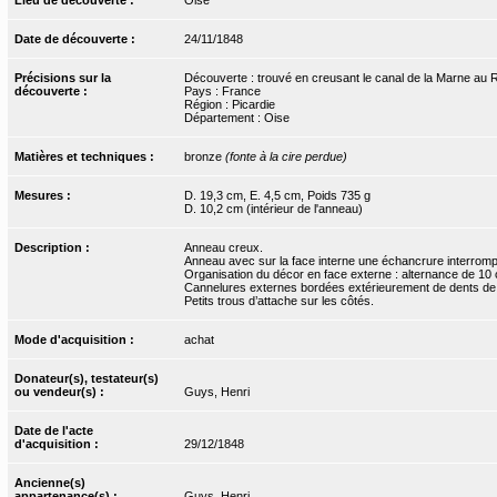
Date de découverte :
24/11/1848
Précisions sur la
Découverte : trouvé en creusant le canal de la Marne au Rh
découverte :
Pays : France
Région : Picardie
Département : Oise
Matières et techniques :
bronze
(fonte à la cire perdue)
Mesures :
D. 19,3 cm, E. 4,5 cm, Poids 735 g
D. 10,2 cm (intérieur de l'anneau)
Description :
Anneau creux.
Anneau avec sur la face interne une échancrure interromp
Organisation du décor en face externe : alternance de 10
Cannelures externes bordées extérieurement de dents de lo
Petits trous d’attache sur les côtés.
Mode d'acquisition :
achat
Donateur(s), testateur(s)
ou vendeur(s) :
Guys, Henri
Date de l'acte
d'acquisition :
29/12/1848
Ancienne(s)
appartenance(s) :
Guys, Henri