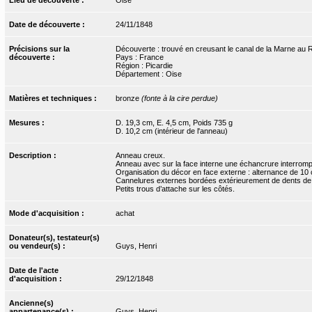
Date de découverte :
24/11/1848
Précisions sur la
Découverte : trouvé en creusant le canal de la Marne au Rh
découverte :
Pays : France
Région : Picardie
Département : Oise
Matières et techniques :
bronze
(fonte à la cire perdue)
Mesures :
D. 19,3 cm, E. 4,5 cm, Poids 735 g
D. 10,2 cm (intérieur de l'anneau)
Description :
Anneau creux.
Anneau avec sur la face interne une échancrure interromp
Organisation du décor en face externe : alternance de 10
Cannelures externes bordées extérieurement de dents de lo
Petits trous d’attache sur les côtés.
Mode d'acquisition :
achat
Donateur(s), testateur(s)
ou vendeur(s) :
Guys, Henri
Date de l'acte
d'acquisition :
29/12/1848
Ancienne(s)
appartenance(s) :
Guys, Henri