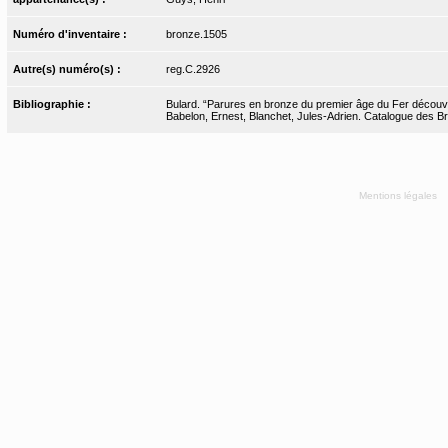
Numéro d'inventaire :
bronze.1505
Autre(s) numéro(s) :
reg.C.2926
Bibliographie :
Bulard. “Parures en bronze du premier âge du Fer découve
Babelon, Ernest, Blanchet, Jules-Adrien. Catalogue des Bro
Mentions légales