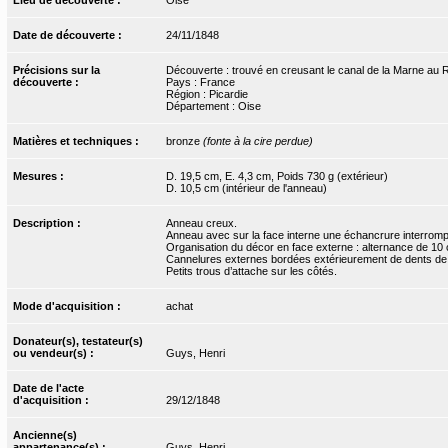
Date de découverte :
24/11/1848
Précisions sur la
Découverte : trouvé en creusant le canal de la Marne au Rh
découverte :
Pays : France
Région : Picardie
Département : Oise
Matières et techniques :
bronze
(fonte à la cire perdue)
Mesures :
D. 19,5 cm, E. 4,3 cm, Poids 730 g (extérieur)
D. 10,5 cm (intérieur de l'anneau)
Description :
Anneau creux.
Anneau avec sur la face interne une échancrure interromp
Organisation du décor en face externe : alternance de 10
Cannelures externes bordées extérieurement de dents de lo
Petits trous d’attache sur les côtés.
Mode d'acquisition :
achat
Donateur(s), testateur(s)
ou vendeur(s) :
Guys, Henri
Date de l'acte
d'acquisition :
29/12/1848
Ancienne(s)
appartenance(s) :
Guys, Henri