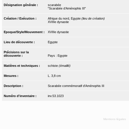
Désignation générale :
scarabée
"Scarabée d’Aménophis III"
Création / Exécution :
Afrique du nord, Egypte
(lieu de création)
XVIIIe dynastie
Epoque/Style/Mouvement :
XVIIIe dynastie
Lieu de découverte :
Egypte
Précisions sur la
découverte :
Pays : Egypte
Matières et techniques :
schiste
(émaillé)
Mesures :
L. 3,8 cm
Description :
Scarabée commémoratif d'Aménophis III
Numéro d'inventaire :
inv.53.1023
Mentions légales