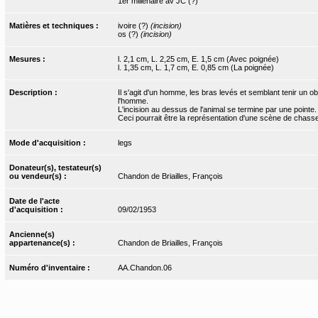
1er millénaire av JC (?)
Matières et techniques :
ivoire (?)
(incision)
os (?)
(incision)
Mesures :
l. 2,1 cm, L. 2,25 cm, E. 1,5 cm (Avec poignée)
l. 1,35 cm, L. 1,7 cm, E. 0,85 cm (La poignée)
Description :
Il s'agit d'un homme, les bras levés et semblant tenir un obje
l'homme.
L'incision au dessus de l'animal se termine par une pointe.
Ceci pourrait être la représentation d'une scène de chasse,
Mode d'acquisition :
legs
Donateur(s), testateur(s)
ou vendeur(s) :
Chandon de Briailles, François
Date de l'acte
d'acquisition :
09/02/1953
Ancienne(s)
appartenance(s) :
Chandon de Briailles, François
Numéro d'inventaire :
AA.Chandon.06