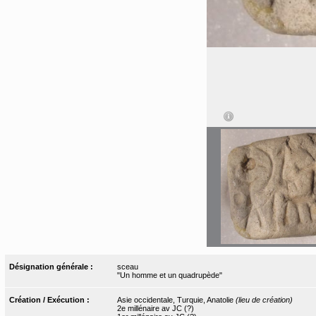
Désignation générale :
sceau
"Un homme et un quadrupède"
Création / Exécution :
Asie occidentale, Turquie, Anatolie
(lieu de création)
2e millénaire av JC (?)