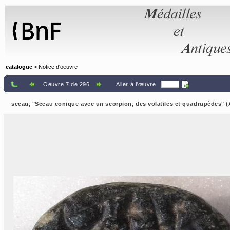
Panneau de gestion des cookies
catalogue
> Notice d'oeuvre
Oeuvre 7 de 296
Aller à l'œuvre
sceau, "Sceau conique avec un scorpion, des volatiles et quadrupèdes"