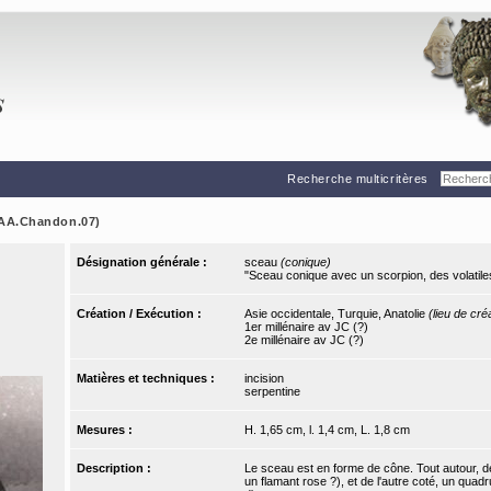
Recherche multicritères
 (AA.Chandon.07)
Désignation générale :
sceau
(conique)
"Sceau conique avec un scorpion, des volatil
Création / Exécution :
Asie occidentale, Turquie, Anatolie
(lieu de cré
1er millénaire av JC (?)
2e millénaire av JC (?)
Matières et techniques :
incision
serpentine
Mesures :
H. 1,65 cm, l. 1,4 cm, L. 1,8 cm
Description :
Le sceau est en forme de cône. Tout autour, de
un flamant rose ?), et de l'autre coté, un qu