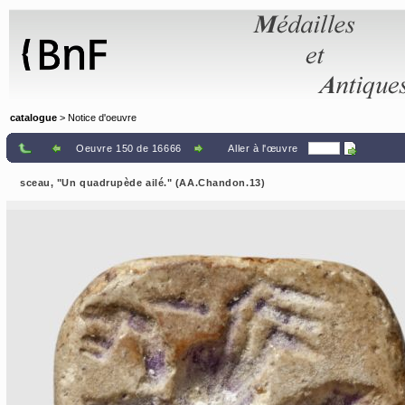
Panneau de gestion des cookies
catalogue
> Notice d'oeuvre
Oeuvre 150 de 16666
Aller à l'œuvre
sceau, "Un quadrupède ailé." (AA.Chandon.13)