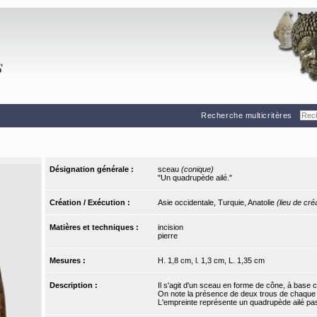
Recherche multicritères
Désignation générale :
sceau
(conique)
"Un quadrupède ailé."
Création / Exécution :
Asie occidentale, Turquie, Anatolie
(lieu de cré
Matières et techniques :
incision
pierre
Mesures :
H. 1,8 cm, l. 1,3 cm, L. 1,35 cm
Description :
Il s'agit d'un sceau en forme de cône, à base c
On note la présence de deux trous de chaque c
L'empreinte représente un quadrupède ailé pas