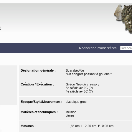
Recherche multicritères
Désignation générale :
Scarabéoïde
"Un sanglier passant à gauche."
Création / Exécution :
Grèce
(lieu de création)
5e siècle av JC (?)
4e siècle av JC (?)
Epoque/Style/Mouvement :
classique grec
Matières et techniques :
incision
pierre
Mesures :
l. 1,65 cm, L. 2,25 cm, E. 0,95 cm