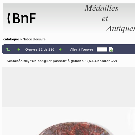
Panneau de gestion des cookies
catalogue
> Notice d'oeuvre
Oeuvre 22 de 296
Aller à l'œuvre
Scarabéoïde, "Un sanglier passant à gauche." (AA.Chandon.22)