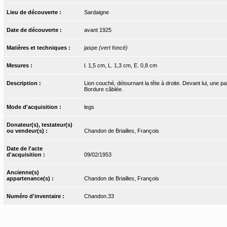
Lieu de découverte :
Sardaigne
Date de découverte :
avant 1925
Matières et techniques :
jaspe
(vert foncé)
Mesures :
l. 1,5 cm, L. 1,3 cm, E. 0,8 cm
Description :
Lion couché, détournant la tête à droite. Devant lui, une 
Bordure câblée.
Mode d'acquisition :
legs
Donateur(s), testateur(s)
ou vendeur(s) :
Chandon de Briailles, François
Date de l'acte
d'acquisition :
09/02/1953
Ancienne(s)
appartenance(s) :
Chandon de Briailles, François
Numéro d'inventaire :
Chandon.33