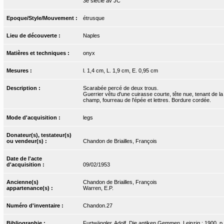
3e siècle av JC
Epoque/Style/Mouvement :
étrusque
Lieu de découverte :
Naples
Matières et techniques :
onyx
Mesures :
l. 1,4 cm, L. 1,9 cm, E. 0,95 cm
Description :
Scarabée percé de deux trous.
Guerrier vêtu d'une cuirasse courte, tête nue, tenant de l
champ, fourreau de l'épée et lettres. Bordure cordée.
Mode d'acquisition :
legs
Donateur(s), testateur(s)
ou vendeur(s) :
Chandon de Briailles, François
Date de l'acte
d'acquisition :
09/02/1953
Ancienne(s)
Chandon de Briailles, François
appartenance(s) :
Warren, E.P.
Numéro d'inventaire :
Chandon.27
Bibliographie :
Furtwängler, Adolf. Die antiken Gemmen. Leipzig : 1900, p. 