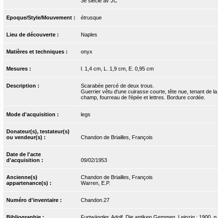
3e siècle av JC
Epoque/Style/Mouvement :
étrusque
Lieu de découverte :
Naples
Matières et techniques :
onyx
Mesures :
l. 1,4 cm, L. 1,9 cm, E. 0,95 cm
Description :
Scarabée percé de deux trous.
Guerrier vêtu d'une cuirasse courte, tête nue, tenant de l
champ, fourreau de l'épée et lettres. Bordure cordée.
Mode d'acquisition :
legs
Donateur(s), testateur(s)
ou vendeur(s) :
Chandon de Briailles, François
Date de l'acte
d'acquisition :
09/02/1953
Ancienne(s)
Chandon de Briailles, François
appartenance(s) :
Warren, E.P.
Numéro d'inventaire :
Chandon.27
Bibliographie :
Furtwängler, Adolf. Die antiken Gemmen. Leipzig : 1900, p. 