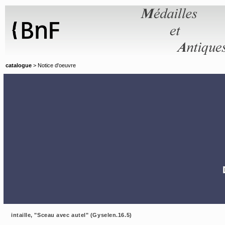
Panneau de gestion des cookies
catalogue
> Notice d'oeuvre
intaille, "Sceau avec autel" (Gyselen.16.5)