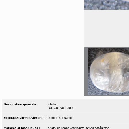
Désignation générale :
intaille
"Sceau avec autel"
Epoque/Style/Mouvement :
époque sassanide
Matières et techniques :
cristal de roche
(ellipsoïde, un peu irrégulier)