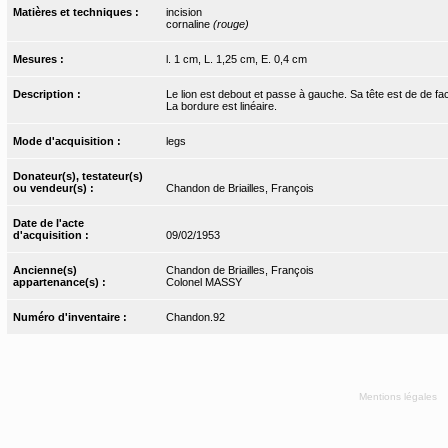
Matières et techniques :
incision
cornaline
(rouge)
Mesures :
l. 1 cm, L. 1,25 cm, E. 0,4 cm
Description :
Le lion est debout et passe à gauche. Sa tête est de de face.
La bordure est linéaire.
Mode d'acquisition :
legs
Donateur(s), testateur(s)
ou vendeur(s) :
Chandon de Briailles, François
Date de l'acte
d'acquisition :
09/02/1953
Ancienne(s)
Chandon de Briailles, François
appartenance(s) :
Colonel MASSY
Numéro d'inventaire :
Chandon.92
Mentions légales