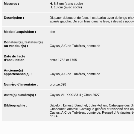
Mesures :
H. 8,8 cm (sans socle)
H. 13 cm (avec socle)
Description :
Dispater debout et de face. Il est barbu avec de longs chev
épaule gauche. De son bras gauche levé, il devait s’appuyer
Mode d'acquisition :
don
Donateur(s), testateur(s)
ou vendeur(s) :
Caylus, A.C de Tubières, comte de
Date de l'acte
d'acquisition :
entre 1752 et 1765
Ancienne(s)
appartenance(s) :
Caylus, A.C de Tubières, comte de
Numéro d'inventaire :
bronze.698
Autre(s) numéro(s) :
Caylus.VI.LXXXIV.3-4 ; Chab.2927
Bibliographie :
Babelon, Ernest, Blanchet, Jules-Adrien. Catalogue des Bro
Chabouillet, Anatole. Catalogue général et raisonné des ca
Caylus, A.C de Tubières, comte de. Recueil d’ Antiquités ég
n°3-4.