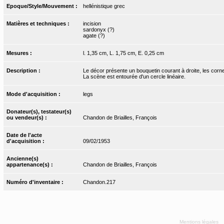
Epoque/Style/Mouvement :
hellénistique grec
Matières et techniques :
incision
sardonyx (?)
agate (?)
Mesures :
l. 1,35 cm, L. 1,75 cm, E. 0,25 cm
Description :
Le décor présente un bouquetin courant à droite, les cornes
La scène est entourée d'un cercle linéaire.
Mode d'acquisition :
legs
Donateur(s), testateur(s)
ou vendeur(s) :
Chandon de Briailles, François
Date de l'acte
d'acquisition :
09/02/1953
Ancienne(s)
appartenance(s) :
Chandon de Briailles, François
Numéro d'inventaire :
Chandon.217
Mentions légales