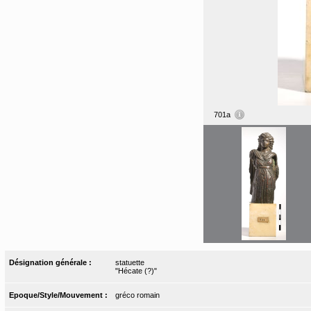
701a
Désignation générale :
statuette
"Hécate (?)"
Epoque/Style/Mouvement :
gréco romain