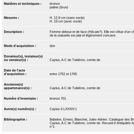
Matières et techniques :
bronze
patine
(brun)
Mesures :
H. 12,9 cm (sans socle)
H. 19 cm (avec socle)
Description :
Femme debout et de face (Hécate?). Elle est vêtue d’un ch
de la statuette est plat et légèrement concave.
Mode d'acquisition :
don
Donateur(s), testateur(s)
ou vendeur(s) :
Caylus, A.C de Tubières, comte de
Date de l'acte
d'acquisition :
entre 1752 et 1765
Ancienne(s)
appartenance(s) :
Caylus, A.C de Tubières, comte de
Numéro d'inventaire :
bronze.701
Autre(s) numéro(s) :
Caylus.II.LXXXIV.1
Bibliographie :
Babelon, Ernest, Blanchet, Jules-Adrien. Catalogue des Bro
Caylus, A.C de Tubières, comte de. Recueil d’ Antiquités ég
n°1.