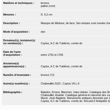
Matières et techniques :
bronze
patine
(vert)
Mesures :
D. 6,2 cm
Description :
Masque de Méduse, de face. Ses tempes sont munies d’ai
Mode d'acquisition :
don
Donateur(s), testateur(s)
ou vendeur(s) :
Caylus, A.C de Tubières, comte de
Date de l'acte
d'acquisition :
entre 1752 et 1765
Ancienne(s)
appartenance(s) :
Caylus, A.C de Tubières, comte de
Numéro d'inventaire :
bronze.713
Autre(s) numéro(s) :
Chabouillet.3163 ; Caylus.VII.L.6
Bibliographie :
Babelon, Ernest, Blanchet, Jules-Adrien. Catalogue des Bro
Chabouillet, Anatole. Catalogue général et raisonné des ca
Muret, Jean-Baptiste. Monuments antiques dessinés par J.-
Caylus, A.C de Tubières, comte de. Recueil d’ Antiquités ég