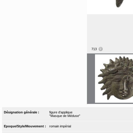
713
Désignation générale :
figure d'applique
"Masque de Méduse"
Epoque/Style/Mouvement :
romain impérial