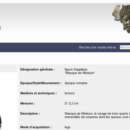
Recherche multicritères
Désignation générale :
figure d'applique
"Masque de Méduse"
Epoque/Style/Mouvement :
époque romaine
Matières et techniques :
bronze
Mesures :
D. 5,2 cm
Description :
Masque de Méduse, le visage de trois-quarts t
entremêlés de serpents dont les queues sont 
Mode d'acquisition :
legs