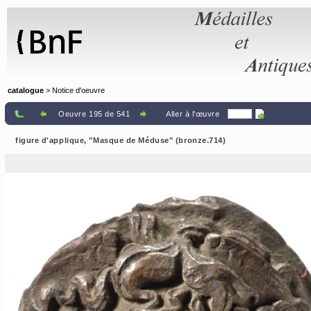
Panneau de gestion des cookies
catalogue
> Notice d'oeuvre
Oeuvre 195 de 541
Aller à l'œuvre
figure d'applique, "Masque de Méduse" (bronze.714)