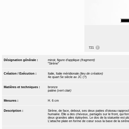
721
Désignation générale :
miroir, figure d'applique
(fragment)
"Sirène"
Création / Exécution :
Italie, Italie méridionale
(lieu de création)
4e quart 5e siècle av JC (?)
Matières et techniques :
bronze
patine
(vert clair)
Mesures :
H. 6 cm
Description :
Sirène, de face, debout, ses deux pattes d’oiseau rapproch
humaine. Elle a des cheveux, partagés sur le front, qui fo
deux grandes ailes éployées. Le dos de la statuette est pla
L'attache plate en forme de cœur sous la base de la sirène