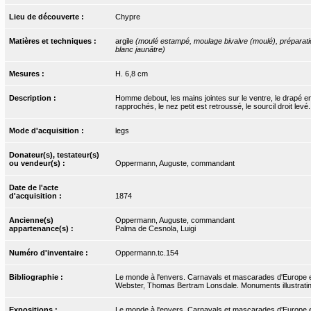
Lieu de découverte :
Chypre
Matières et techniques :
argile
(moulé estampé, moulage bivalve (moulé), préparatio
blanc jaunâtre)
Mesures :
H. 6,8 cm
Description :
Homme debout, les mains jointes sur le ventre, le drapé e
rapprochés, le nez petit est retroussé, le sourcil droit levé.
Mode d'acquisition :
legs
Donateur(s), testateur(s)
ou vendeur(s) :
Oppermann, Auguste, commandant
Date de l'acte
d'acquisition :
1874
Ancienne(s)
Oppermann, Auguste, commandant
appartenance(s) :
Palma de Cesnola, Luigi
Numéro d'inventaire :
Oppermann.tc.154
Bibliographie :
Le monde à l'envers. Carnavals et mascarades d'Europe e
Webster, Thomas Bertram Lonsdale. Monuments illustrating
Expositions :
Le monde à l'envers. Carnavals et mascarades d'Europe 