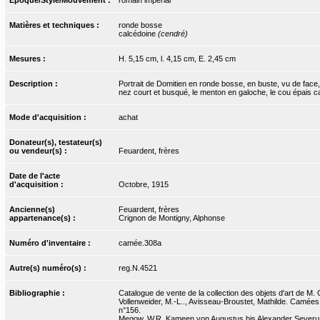
Matières et techniques :
ronde bosse
calcédoine
(cendré)
Mesures :
H. 5,15 cm, l. 4,15 cm, E. 2,45 cm
Description :
Portrait de Domitien en ronde bosse, en buste, vu de face, 
nez court et busqué, le menton en galoche, le cou épais car
Mode d'acquisition :
achat
Donateur(s), testateur(s)
ou vendeur(s) :
Feuardent, frères
Date de l'acte
d'acquisition :
Octobre, 1915
Ancienne(s)
Feuardent, frères
appartenance(s) :
Crignon de Montigny, Alphonse
Numéro d'inventaire :
camée.308a
Autre(s) numéro(s) :
reg.N.4521
Bibliographie :
Catalogue de vente de la collection des objets d'art de M. 
Vollenweider, M.-L.., Avisseau-Broustet, Mathilde. Camées e
n°156.
Megow, W.R. Kameen von Augustus bis Alexander Severus. 