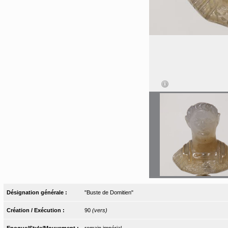
Désignation générale :
"Buste de Domitien"
Création / Exécution :
90
(vers)
Epoque/Style/Mouvement :
romain impérial