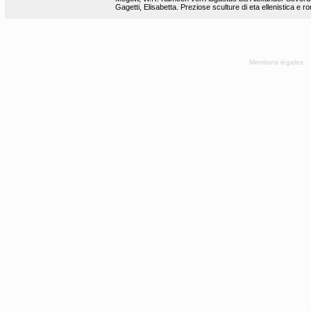
Gagetti, Elisabetta. Preziose sculture di eta ellenistica e r
Mentions légales