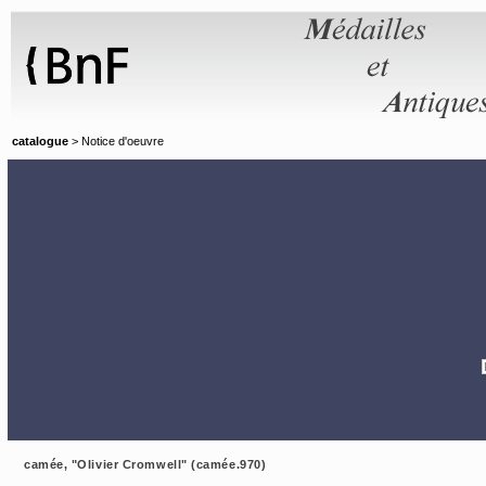
Panneau de gestion des cookies
catalogue
> Notice d'oeuvre
camée, "Olivier Cromwell" (camée.970)