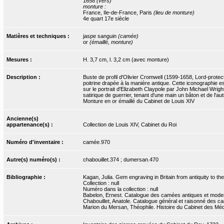
1658
(vers)
monture :
France, Ile-de-France, Paris
(lieu de monture)
4e quart 17e siècle
Matières et techniques :
jaspe sanguin
(camée)
or
(émaillé, monture)
Mesures :
H. 3,7 cm, l. 3,2 cm (avec monture)
Description :
Buste de profil d'Olivier Cromwell (1599-1658, Lord-protec
poitrine drapée à la manière antique. Cette iconographie 
sur le portrait d'Elizabeth Claypole par John Michael Wri
satirique de guerrier, tenant d'une main un bâton et de l'a
Monture en or émaillé du Cabinet de Louis XIV
Ancienne(s)
appartenance(s) :
Collection de Louis XIV, Cabinet du Roi
Numéro d'inventaire :
camée.970
Autre(s) numéro(s) :
chabouillet.374 ; dumersan.470
Bibliographie :
Kagan, Julia. Gem engraving in Britain from antiquity to t
Collection : null
Numéro dans la collection : null
Babelon, Ernest. Catalogue des camées antiques et moderne
Chabouillet, Anatole. Catalogue général et raisonné des ca
Marion du Mersan, Théophile. Histoire du Cabinet des Médai