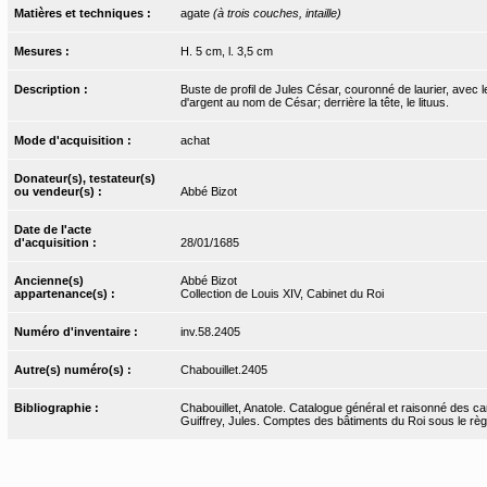
Matières et techniques :
agate
(à trois couches, intaille)
Mesures :
H. 5 cm, l. 3,5 cm
Description :
Buste de profil de Jules César, couronné de laurier, avec le
d'argent au nom de César; derrière la tête, le lituus.
Mode d'acquisition :
achat
Donateur(s), testateur(s)
ou vendeur(s) :
Abbé Bizot
Date de l'acte
d'acquisition :
28/01/1685
Ancienne(s)
Abbé Bizot
appartenance(s) :
Collection de Louis XIV, Cabinet du Roi
Numéro d'inventaire :
inv.58.2405
Autre(s) numéro(s) :
Chabouillet.2405
Bibliographie :
Chabouillet, Anatole. Catalogue général et raisonné des ca
Guiffrey, Jules. Comptes des bâtiments du Roi sous le règne