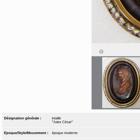
Désignation générale :
intaille
"Jules César"
Epoque/Style/Mouvement :
époque moderne