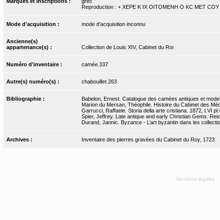
Marques et inscriptions :
grec
Reproduction : + XEPE K IX OITOMENH O KC MET COY
Mode d'acquisition :
mode d'acquisition inconnu
Ancienne(s)
appartenance(s) :
Collection de Louis XIV, Cabinet du Roi
Numéro d'inventaire :
camée.337
Autre(s) numéro(s) :
chabouillet.263
Bibliographie :
Babelon, Ernest. Catalogue des camées antiques et modern
Marion du Mersan, Théophile. Histoire du Cabinet des Médai
Garrucci, Raffaele. Storia della arte cristiana. 1872, t.VI pl.
Spier, Jeffrey. Late antique and early Christian Gems. Reic
Durand, Jannic. Byzance - L’art byzantin dans les collecti
Archives :
Inventaire des pierres gravées du Cabinet du Roy, 1723
Mentions légales