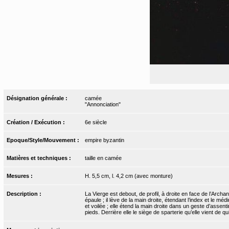
Désignation générale :
camée
"Annonciation"
Création / Exécution :
6e siècle
Epoque/Style/Mouvement :
empire byzantin
Matières et techniques :
taille en camée
Mesures :
H. 5,5 cm, l. 4,2 cm (avec monture)
Description :
La Vierge est debout, de profil, à droite en face de l’Archa
épaule ; il lève de la main droite, étendant l’index et le mé
et voilée ; elle étend la main droite dans un geste d’assen
pieds. Derrière elle le siège de sparterie qu’elle vient de qu