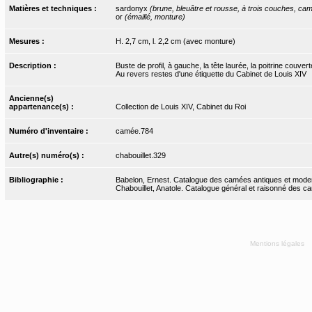
Matières et techniques :
sardonyx
(brune, bleuâtre et rousse, à trois couches, ca
or
(émaillé, monture)
Mesures :
H. 2,7 cm, l. 2,2 cm (avec monture)
Description :
Buste de profil, à gauche, la tête laurée, la poitrine couv
Au revers restes d'une étiquette du Cabinet de Louis XIV
Ancienne(s)
appartenance(s) :
Collection de Louis XIV, Cabinet du Roi
Numéro d'inventaire :
camée.784
Autre(s) numéro(s) :
chabouillet.329
Bibliographie :
Babelon, Ernest. Catalogue des camées antiques et moderne
Chabouillet, Anatole. Catalogue général et raisonné des ca
Mentions légales