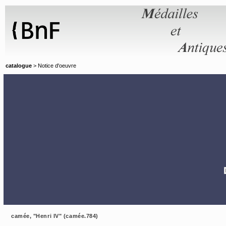
Panneau de gestion des cookies
catalogue
> Notice d'oeuvre
camée, "Henri IV" (camée.784)