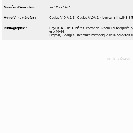
Numéro d'inventaire :
Inv.52bis.1427
Autre(s) numéro(s) :
Caylus.VI.XIV.1-3 ; Caylus.VI.XV.1-4 Legrain t.III p.843-84
Bibliographie :
Caylus, A.C de Tubières, comte de. Recueil d’ Antiquités ég
et p.40-44.
Legrain, Georges. Inventaire méthodique de la collection d
Mentions légales