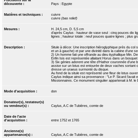
découverte :
Pays : Egypte
Matières et techniques :
cuivre
cuivre
(bas relief)
Mesures :
H. 24,5 cm, D. 5,5 cm
d’après Caylus : hauteur de vase seul : cinq pouces dix lig
lignes ; hauteur totale : neuf pouces quatre lignes ; plus 
Description :
Situle à décor. Une inscription hiéroglyphique près du col 
et un à gauche) et par une divinité dans la cabine d’une s
2) Un homme fait une offrande au dieu ityphallique Min. Der
Enfin Isis est représentée allaitant Horus dans un bosquet 
3) Six génies adorent une tête d’Hathor couronnée d’une bas
assise sur un lotus est entourée de deux vaches sortant c
dresse un uraeus surmonté du disque.
Au fond de la situle est représenté une fleur de lotus ouver
Caylus indique ainsi sa provenance : "Le P. Sicard l’avai
Missionnaires. Ce monument singulier appartenait à M. le Duc 
Mode d'acquisition :
don
Donateur(s), testateur(s)
ou vendeur(s) :
Caylus, A.C de Tubières, comte de
Date de l'acte
d'acquisition :
entre 1752 et 1765
Ancienne(s)
appartenance(s) :
Caylus, A.C de Tubières, comte de